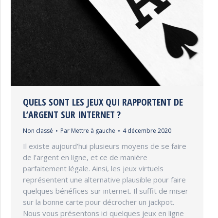
QUELS SONT LES JEUX QUI RAPPORTENT DE
L’ARGENT SUR INTERNET ?
Non classé
Par
Mettre à gauche
4 décembre 2020
Il existe aujourd’hui plusieurs moyens de se faire
de l’argent en ligne, et ce de manière
parfaitement légale. Ainsi, les jeux virtuels
représentent une alternative plausible pour faire
quelques bénéfices sur internet. Il suffit de miser
sur la bonne carte pour décrocher un jackpot.
Nous vous présentons ici quelques jeux en ligne