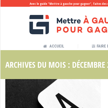
Avec le guide "Mettre à gauche pour gagner", faites des
ACCUEIL
FAIRE
ACCUEIL
FAIRE
ARCHIVES DU MOIS :
DÉCEMBRE 