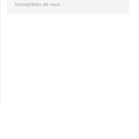
susceptibles de vous…
© A gauche pour gagner