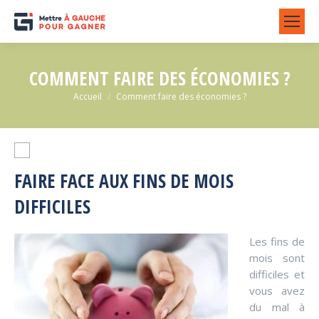
COMMENT FAIRE DES ÉCONOMIES ?
Vous êtes ici :
Accueil
Comment faire des économies ?
FAIRE FACE AUX FINS DE MOIS
DIFFICILES
Les fins de
mois sont
difficiles et
vous avez
du mal à