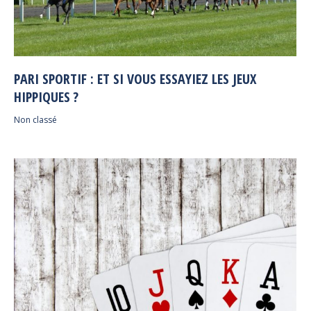
PARI SPORTIF : ET SI VOUS ESSAYIEZ LES JEUX
HIPPIQUES ?
Non classé