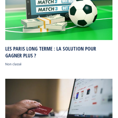
LES PARIS LONG TERME : LA SOLUTION POUR
GAGNER PLUS ?
Non classé