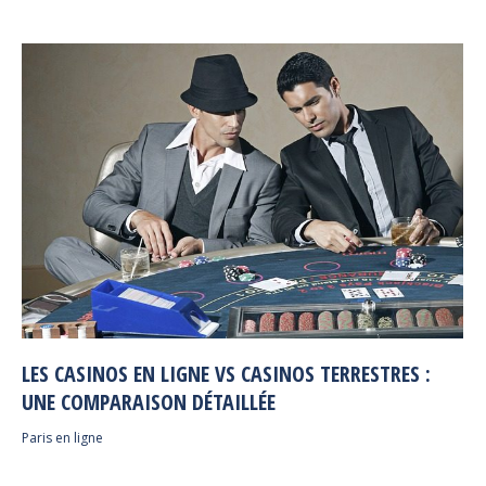
LES CASINOS EN LIGNE VS CASINOS TERRESTRES :
UNE COMPARAISON DÉTAILLÉE
Paris en ligne