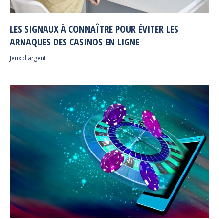
LES SIGNAUX À CONNAÎTRE POUR ÉVITER LES
ARNAQUES DES CASINOS EN LIGNE
Jeux d'argent