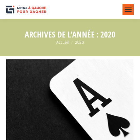
ARCHIVES DE L’ANNÉE :
2020
Vous êtes ici :
Accueil
2020